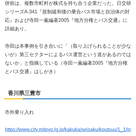
併前は、複数市町村が株式を持ち合う企業だった。日交研
シリーズA-341『規制緩和後の乗合バス市場と自治体の対
応』および寺田一薫編著2005『地方分権とバス交通』に
詳細あり。
寺田は本事例を引き合いに「（取り上げられることが少な
いが）第三セクターによるバス運営という道があるのでは
ないか」と指摘している（寺田一薫編著2005『地方分権
とバス交通』はしがき）
香川県三豊市
市外乗り入れ
https://www.city.mitoyo.lg.jp/kakuka/seisaku/koutsuu/1_1/in