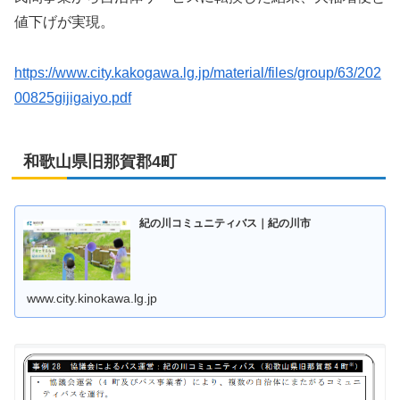
値下げが実現。
https://www.city.kakogawa.lg.jp/material/files/group/63/202
00825gijigaiyo.pdf
和歌山県旧那賀郡4町
紀の川コミュニティバス｜紀の川市
www.city.kinokawa.lg.jp