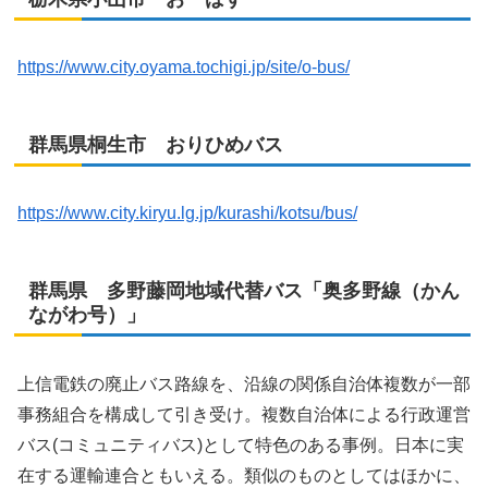
https://www.city.oyama.tochigi.jp/site/o-bus/
群馬県桐生市 おりひめバス
https://www.city.kiryu.lg.jp/kurashi/kotsu/bus/
群馬県 多野藤岡地域代替バス「奥多野線（かん
ながわ号）」
上信電鉄の廃止バス路線を、沿線の関係自治体複数が一部
事務組合を構成して引き受け。複数自治体による行政運営
バス(コミュニティバス)として特色のある事例。日本に実
在する運輸連合ともいえる。類似のものとしてはほかに、