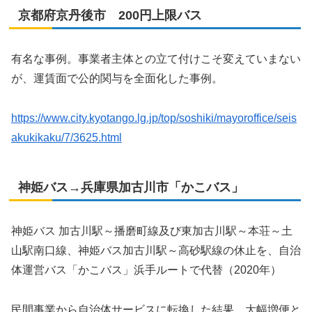
京都府京丹後市 200円上限バス
有名な事例。事業者主体との立て付けこそ変えていまない
が、運賃面で公的関与を全面化した事例。
https://www.city.kyotango.lg.jp/top/soshiki/mayoroffice/seis
akukikaku/7/3625.html
神姫バス→兵庫県加古川市「かこバス」
神姫バス 加古川駅～播磨町線及び東加古川駅～本荘～土
山駅南口線、神姫バス加古川駅～高砂駅線の休止を、自治
体運営バス「かこバス」浜手ルートで代替（2020年）
民間事業から自治体サービスに転換した結果、大幅増便と