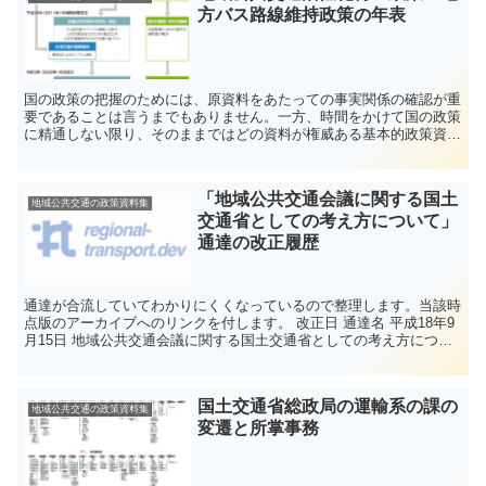
方バス路線維持政策の年表
国の政策の把握のためには、原資料をあたっての事実関係の確認が重
要であることは言うまでもありません。一方、時間をかけて国の政策
に精通しない限り、そのままではどの資料が権威ある基本的政策資料
であるかはわかりにくいものです。 当サイトでは、...
「地域公共交通会議に関する国土
地域公共交通の政策資料集
交通省としての考え方について」
通達の改正履歴
通達が合流していてわかりにくくなっているので整理します。当該時
点版のアーカイブへのリンクを付します。 改正日 通達名 平成18年9
月15日 地域公共交通会議に関する国土交通省としての考え方につい
て 運営協議会に...
国土交通省総政局の運輸系の課の
地域公共交通の政策資料集
変遷と所掌事務