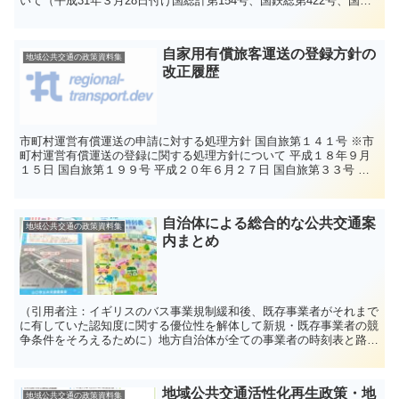
いて（平成31年３月28日付け国総計第154号、国鉄総第422号、国鉄
事第383号、国自旅第298号） ...
自家用有償旅客運送の登録方針の
地域公共交通の政策資料集
改正履歴
市町村運営有償運送の申請に対する処理方針 国自旅第１４１号 ※市
町村運営有償運送の登録に関する処理方針について 平成１８年９月
１５日 国自旅第１９９号 平成２０年６月２７日 国自旅第３３号 平
成２１年５月２１日 ...
自治体による総合的な公共交通案
地域公共交通の政策資料集
内まとめ
（引用者注：イギリスのバス事業規制緩和後、既存事業者がそれまで
に有していた認知度に関する優位性を解体して新規・既存事業者の競
争条件をそろえるために）地方自治体が全ての事業者の時刻表と路線
マップを提供する義務を負うことになった。実際には、そう...
地域公共交通活性化再生政策・地
地域公共交通の政策資料集