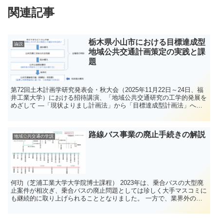
関連記事
栃木県小山市における目標達成型
論説
地域公共交通計画策定の実践と課
題
第72回土木計画学研究発表会・秋大会（2025年11月22日～24日、福
井工業大学）における招待講演、「地域公共交通研究の工学的発展を
めざして ―「現状よりまし計画法」から「目標達成型計画法」へ
―」の講演論文から、栃木県小山市の目標達成型地...
路線バス事業の廃止手続きの解説
地域公共交通の学説
何玏（芝浦工業大学大学院博士課程） 2023年は、乗合バスの大型廃
止案件が相次ぎ、乗合バスの廃止問題としては珍しく大手マスコミに
も継続的に取り上げられることとなりました。 一方で、業界外の一
般利用者・住民としては、常にバス廃止案件が...