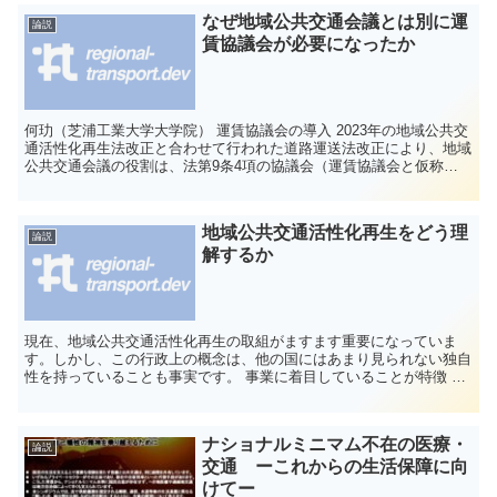
なぜ地域公共交通会議とは別に運
論説
賃協議会が必要になったか
何玏（芝浦工業大学大学院） 運賃協議会の導入 2023年の地域公共交
通活性化再生法改正と合わせて行われた道路運送法改正により、地域
公共交通会議の役割は、法第9条4項の協議会（運賃協議会と仮称し
ましょう）と地域公共交通会議とに...
地域公共交通活性化再生をどう理
論説
解するか
現在、地域公共交通活性化再生の取組がますます重要になっていま
す。しかし、この行政上の概念は、他の国にはあまり見られない独自
性を持っていることも事実です。 事業に着目していることが特徴 地
域公共交通活性化再生行政の基本的観点は、地域公共交...
ナショナルミニマム不在の医療・
論説
交通 ーこれからの生活保障に向
けてー