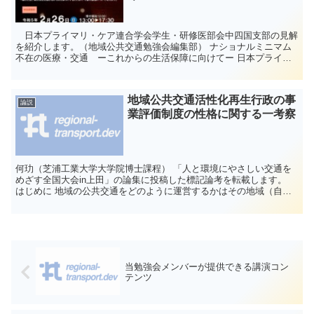
日本プライマリ・ケア連合学会学生・研修医部会中四国支部の見解
を紹介します。（地域公共交通勉強会編集部） ナショナルミニマム
不在の医療・交通 ーこれからの生活保障に向けてー 日本プライマ
リ・ケア連合学会学生・研修医部会中四国支部（代表：...
地域公共交通活性化再生行政の事
論説
業評価制度の性格に関する一考察
何玏（芝浦工業大学大学院博士課程） 「人と環境にやさしい交通を
めざす全国大会in上田」の論集に投稿した標記論考を転載します。
はじめに 地域の公共交通をどのように運営するかはその地域（自治
体）の自己決定に属する問題であり、地方公共団体の交通...
当勉強会メンバーが提供できる講演コン
テンツ