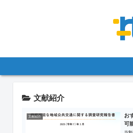
文献紹介
お
文献紹介
可
当勉強