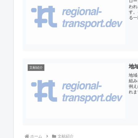
ロー
われ
す。
地
文献紹介
地域
組み
例え
れま
ホーム
文献紹介