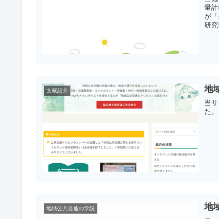
量計
が「
研究
地
文献紹介
当サ
た。
地
地域公共交通の学説